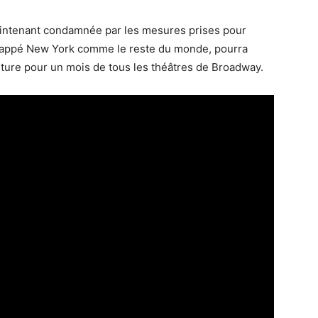
, maintenant condamnée par les mesures prises pour
 frappé New York comme le reste du monde, pourra
eture pour un mois de tous les théâtres de Broadway.