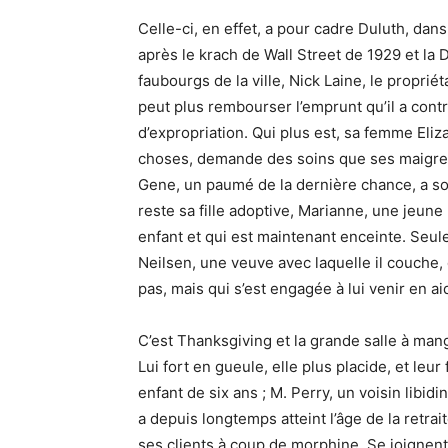
Celle-ci, en effet, a pour cadre Duluth, dan
après le krach de Wall Street de 1929 et la 
faubourgs de la ville, Nick Laine, le propriét
peut plus rembourser l’emprunt qu’il a cont
d’expropriation. Qui plus est, sa femme Eli
choses, demande des soins que ses maigres 
Gene, un paumé de la dernière chance, a somb
reste sa fille adoptive, Marianne, une jeune 
enfant et qui est maintenant enceinte. Seule
Neilsen, une veuve avec laquelle il couche, 
pas, mais qui s’est engagée à lui venir en a
C’est Thanksgiving et la grande salle à man
Lui fort en gueule, elle plus placide, et leur
enfant de six ans ; M. Perry, un voisin libidi
a depuis longtemps atteint l’âge de la retrait
ses clients à coup de morphine. Se joignent