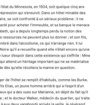
s l’état du Minnesota, en 1934, soit quelque cinq ans
Dépression qui s’ensuivit. Dans un hôtel minable des
aire, se voit confronté à un sérieux problème : il ne
racté pour acheter l’immeuble, et sa banque le menace
zabeth, qui a depuis longtemps perdu la notion des
ressources ne peuvent plus lui donner ; et son fils,
ré dans l’alcoolisme, ce qui n’arrange rien. Il lui
Noire qu’il a recueillie quand elle n’était encore qu’une
 lueur d’espoir dans cette existence qui s’effrite : Mme
qui attend un héritage important qui ne se matérialise
ide dès qu'elle récoltera la manne en question.
ger de l’hôtel se remplit d’habitués, comme les Burke.
 fils Elias, un jeune homme arriéré qui a l'esprit d'un
neux qui a des vues sur Marianne, en dépit du fait qu’il
e ; et le docteur Walker, médecin du quartier, qui traite
 à eux deux vagabonds arrivés la veille, le révérend