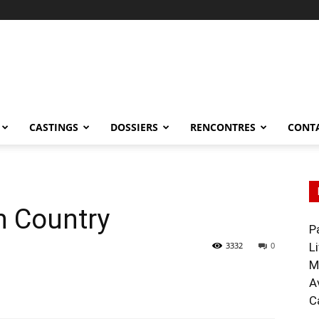
CASTINGS
DOSSIERS
RENCONTRES
CONT
h Country
P
3332
0
L
M
A
C