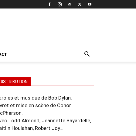
ACT
DISTRIBUTION
aroles et musique de Bob Dylan.
ivret et mise en scène de Conor
cPherson.
vec Todd Almond, Jeannette Bayardelle,
aitlin Houlahan, Robert Joy…