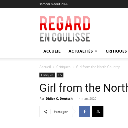
samedi 8 août 2026
Regard
en
Coulisse
ACCUEIL
ACTUALITÉS
CRITIQUES
Accueil
Critiques
Girl from the North Country
Critiques
US
Girl from the Nort
Par
Didier C. Deutsch
-
14 mars 2020
Partager