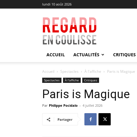
lundi 10 août 2026
Regard
en
Coulisse
ACCUEIL
ACTUALITÉS
CRITIQUES
Accueil
Spectacles
À l'affiche
Paris is Magique
Spectacles
À l'affiche
Critiques
Paris is Magique
Par
Philippe Pocidalo
-
4 juillet 2026
Partager