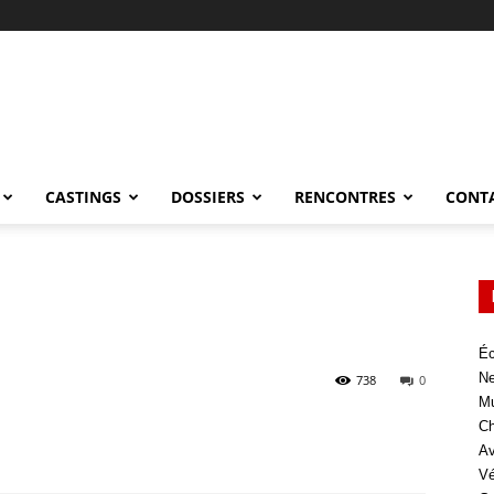
CASTINGS
DOSSIERS
RENCONTRES
CONT
Éc
Ne
738
0
Mu
Ch
Av
Vé