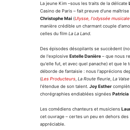
La jeune Kim –sous les traits de la délicate
Casino de Paris – fait preuve d'une maîtris
Christophe Mai
(
Ulysse, l'odyssée musicale
manière crédible un charmant couple d'amou
celles du film
La La Land
.
Des épisodes désopilants se succèdent (nous
de l'explosive
Estelle Danière
– que nous re
qu'elle fut, et avec quel panache) et que l
déborde de fantaisie : nous l'apprécions de
(
Les Producteurs
,
La Route fleurie
,
La Valse
l'étendue de son talent.
Joy Esther
complète
chorégraphies endiablées signées
Patricia
Les comédiens chanteurs et musiciens
Laur
cet ouvrage – certes un peu en dehors des 
appréciable.