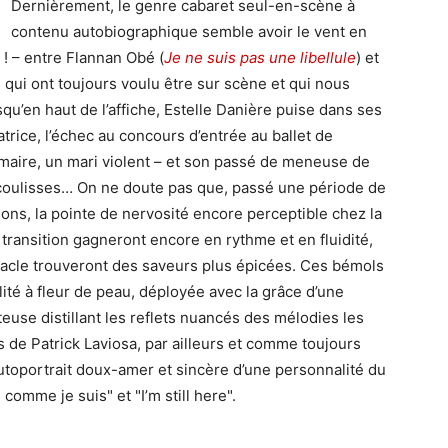
Dernièrement, le genre cabaret seul-en-scène à
contenu autobiographique semble avoir le vent en
! – entre Flannan Obé (
Je ne suis pas une libellule
) et
s qui ont toujours voulu être sur scène et qui nous
’en haut de l’affiche, Estelle Danière puise dans ses
rice, l’échec au concours d’entrée au ballet de
nmaire, un mari violent – et son passé de meneuse de
 coulisses… On ne doute pas que, passé une période de
ns, la pointe de nervosité encore perceptible chez la
ransition gagneront encore en rythme et en fluidité,
tacle trouveront des saveurs plus épicées. Ces bémols
té à fleur de peau, déployée avec la grâce d’une
use distillant les reflets nuancés des mélodies les
ns de Patrick Laviosa, par ailleurs et comme toujours
utoportrait doux-amer et sincère d’une personnalité du
 comme je suis" et "I’m still here".