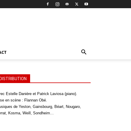
ACT
DISTRIBUTION
ec Estelle Danière et Patrick Laviosa (piano).
se en scène : Flannan Obé.
siques de Yeston, Gainsbourg, Béart, Nougaro,
rrat, Kosma, Weill, Sondheim…