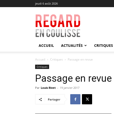
jeudi 6 août 2026
Regard
en
Coulisse
ACCUEIL
ACTUALITÉS
CRITIQUES
Accueil
Critiques
Passage en revue
Critiques
Passage en revue
Par
Louis Rivet
-
19 janvier 2017
Partager