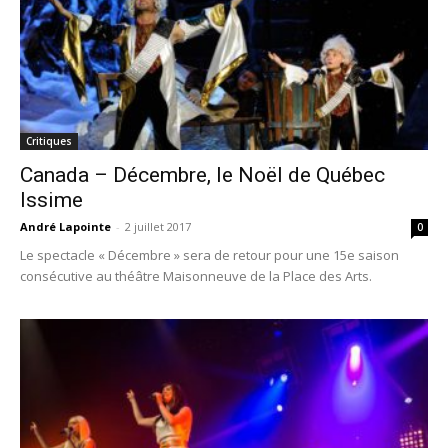
Critiques
Canada – Décembre, le Noël de Québec
Issime
André Lapointe
-
2 juillet 2017
0
Le spectacle « Décembre » sera de retour pour une 15e saison
consécutive au théâtre Maisonneuve de la Place des Arts.