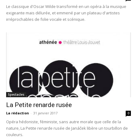
Le classique d'Oscar Wilde transformé en un opéra à la musique
exigeante mais délurée, et emmené par un plateau d'artistes
irréprochables de folie vocale et scénique.
Spectacles
La Petite renarde rusée
La rédaction
-
31 janvier 2017
0
Opéra hédoniste, féministe, sans autre morale que celle de la
nature, La Petite renarde rusée de Janáček libère un tourbillon de
couleurs.