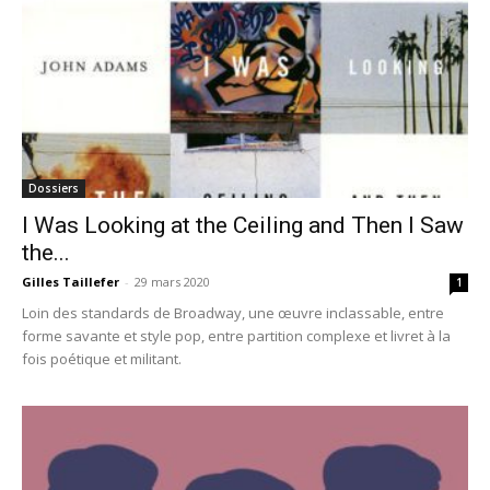
Dossiers
I Was Looking at the Ceiling and Then I Saw
the...
Gilles Taillefer
-
29 mars 2020
1
Loin des standards de Broadway, une œuvre inclassable, entre
forme savante et style pop, entre partition complexe et livret à la
fois poétique et militant.