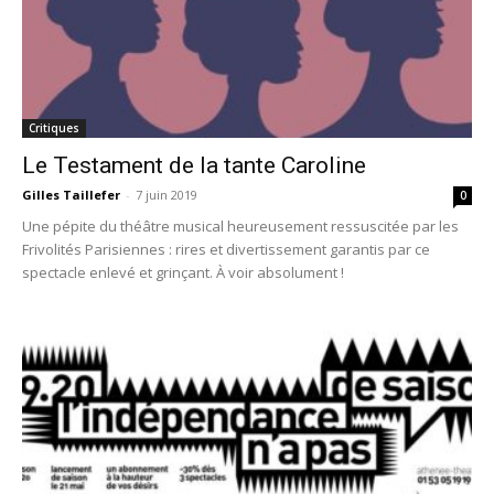
Critiques
Le Testament de la tante Caroline
Gilles Taillefer
-
7 juin 2019
0
Une pépite du théâtre musical heureusement ressuscitée par les
Frivolités Parisiennes : rires et divertissement garantis par ce
spectacle enlevé et grinçant. À voir absolument !