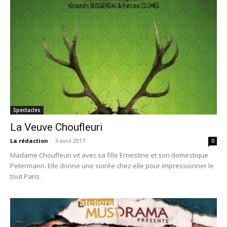
Spectacles
La Veuve Choufleuri
La rédaction
-
3 avril 2017
0
Madame Choufleuri vit avec sa fille Ernestine et son domestique
Petermann. Elle donne une soirée chez elle pour impressionner le
tout Paris.