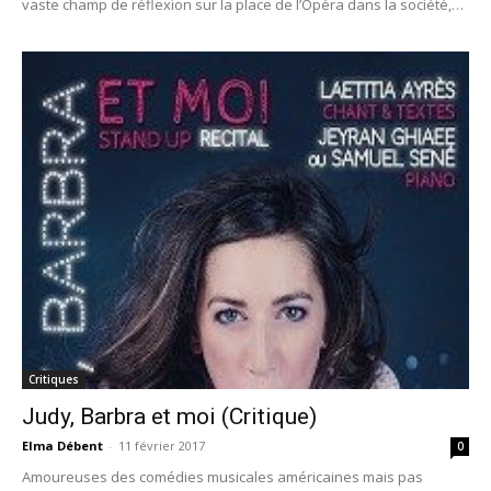
vaste champ de réflexion sur la place de l’Opéra dans la société,
réflexion entamée par tous les contemporains de la République de
Weimar.
Critiques
Judy, Barbra et moi (Critique)
Elma Débent
-
11 février 2017
0
Amoureuses des comédies musicales américaines mais pas