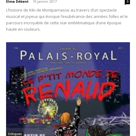
Elma Débent
-
19 janvier 2017
0
L’histoire de Kiki de Montparnasse au travers d’un spectacle
musical et joyeux qui évoque l’exubérance des années folles et le
parcours incroyable de cette star emblématique d’une époque
haute en couleurs.
Critiques