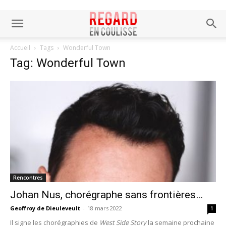
Accueil
Tags
Wonderful Town
Tag: Wonderful Town
Rencontres
Johan Nus, chorégraphe sans frontières…
Geoffroy de Dieuleveult
-
18 mars 2022
1
Il signe les chorégraphies de
West Side Story
la semaine prochaine