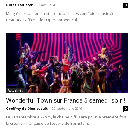
Gilles Taillefer
-
18 avril 2020
0
Malgré la situation sanitaire actuelle, les comédies musicales
restent à l'affiche de l'Opéra provençal.
Actualités
Wonderful Town sur France 5 samedi soir !
Geoffroy de Dieuleveult
-
20 septembre 2019
0
Le 21 septembre à 22h25, la chaine diffusera pour la première fois
la création française de l’œuvre de Bernstein.