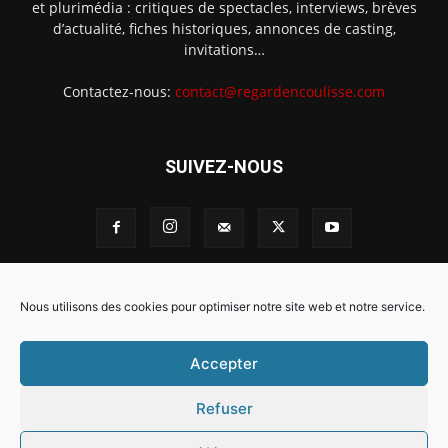
et plurimédia : critiques de spectacles, interviews, brèves
d’actualité, fiches historiques, annonces de casting,
invitations…
Contactez-nous:
contact@regardencoulisse.com
SUIVEZ-NOUS
Intégration Ghislain Fayard
Mentions légales
Nous utilisons des cookies pour optimiser notre site web et notre service.
Politique de cookies (EU)
Accepter
Refuser