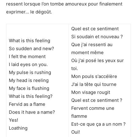
ressent lorsque l’on tombe amoureux pour finalement
exprimer… le dégoût.
Quel est ce sentiment
Si soudain et nouveau ?
What is this feeling
Que j'ai ressenti au
So sudden and new?
moment même
I felt the moment
Où j'ai posé les yeux sur
I laid eyes on you.
toi.
My pulse is rushing
Mon pouls s'accélère
My head is reeling
J'ai la tête qui tourne
My face is flushing
Mon visage rougit
What is this feeling?
Quel est ce sentiment ?
Fervid as a flame
Fervent comme une
Does it have a name?
flamme
Yes!
Est-ce que ça a un nom ?
Loathing
Oui!