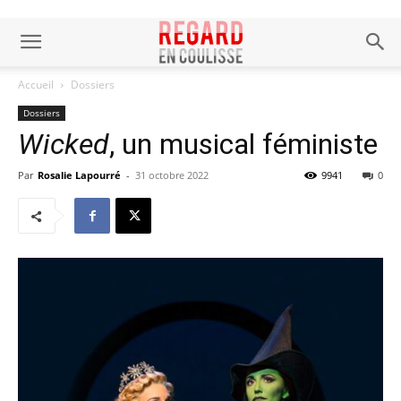
Accueil
Dossiers
Dossiers
Wicked
, un musical féministe
Par
Rosalie Lapourré
-
31 octobre 2022
9941
0