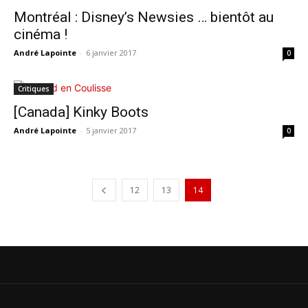
Montréal : Disney’s Newsies … bientôt au
cinéma !
André Lapointe
-
6 janvier 2017
0
Critiques
[Canada] Kinky Boots
André Lapointe
-
5 janvier 2017
0
12
13
14