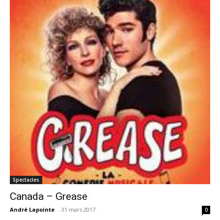
Spectacles
Canada – Grease
André Lapointe
-
31 mars 2017
0