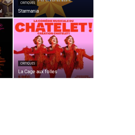
CRITIQUES
l
Starmania
CRITIQUES
La Cage aux folles