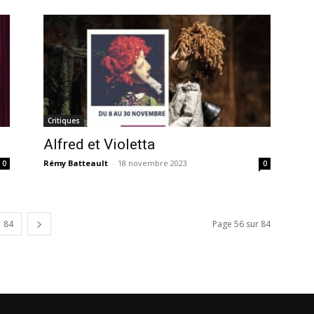
Critiques
Alfred et Violetta
Rémy Batteault
-
18 novembre 2023
0
0
84
Page 56 sur 84