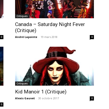
Critiques
Canada – Saturday Night Fever
(Critique)
André Lapointe
-
19 mars 2018
0
0
Critiques
Kid Manoir 1 (Critique)
Alexis Gauvet
-
30 octobre 2017
0
0