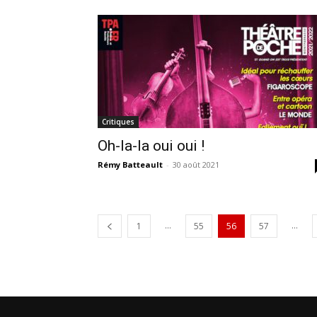
Critiques
Oh-la-la oui oui !
Rémy Batteault
-
30 août 2021
...
...
1
55
56
57