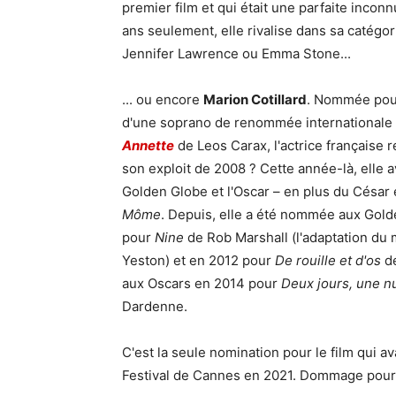
premier film et qui était une parfaite inconn
ans seulement, elle rivalise dans sa caté
Jennifer Lawrence ou Emma Stone...
... ou encore
Marion Cotillard
. Nommée pour
d'une soprano de renommée internationale d
Annette
de Leos Carax, l'actrice française r
son exploit de 2008 ? Cette année-là, elle a
Golden Globe et l'Oscar – en plus du César 
Môme
. Depuis, elle a été nommée aux Gol
pour
Nine
de Rob Marshall (l'adaptation du
Yeston) et en 2012 pour
De rouille et d'os
de
aux Oscars en 2014 pour
Deux jours, une nu
Dardenne.
C'est la seule nomination pour le film qui ava
Festival de Cannes en 2021. Dommage pour l