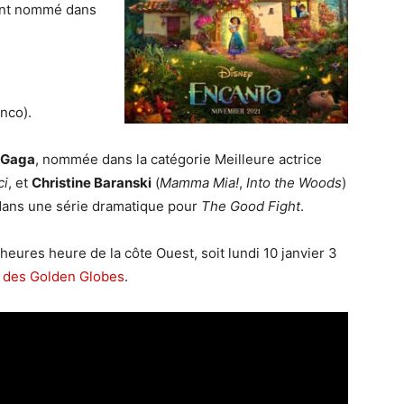
ment nommé dans
nco).
 Gaga
, nommée dans la catégorie Meilleure actrice
ci
, et
Christine Baranski
(
Mamma Mia!
,
Into the Woods
)
 dans une série dramatique pour
The Good Fight
.
eures heure de la côte Ouest, soit lundi 10 janvier 3
e des Golden Globes
.