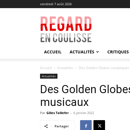
vendredi 7 août 2026
Regard
en
Coulisse
ACCUEIL
ACTUALITÉS
CRITIQUES
Accueil
Actualités
Des Golden Globes compliqués
Actualités
Des Golden Globe
musicaux
Par
Gilles Taillefer
-
6 janvier 2022
Partager