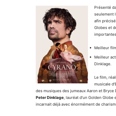
Présenté da
seulement l
afin précis
Globes et d
importantes
Meilleur fi
Meilleur ac
Dinklage.
Le film, réa
musicale d'
des musiques des jumeaux Aaron et Bryce D
Peter Dinklage
, lauréat d'un Golden Globe 
incarnait déjà avec énormément de charisme 