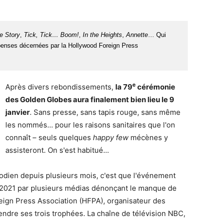
e Story
,
Tick, Tick… Boom!
,
In the Heights
,
Annette
… Qui
penses décernées par la Hollywood Foreign Press
e
Après divers rebondissements,
la 79
cérémonie
des Golden Globes aura finalement bien lieu le 9
janvier
. Sans presse, sans tapis rouge, sans même
les nommés... pour les raisons sanitaires que l'on
connaît – seuls quelques
happy few
mécènes y
assisteront. On s'est habitué...
odien depuis plusieurs mois, c'est que l'événement
2021 par plusieurs médias dénonçant le manque de
eign Press Association (HFPA), organisateur des
rendre ses trois trophées. La chaîne de télévision NBC,