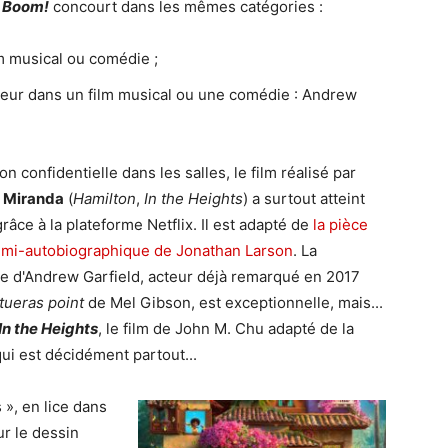
.. Boom!
concourt dans les mêmes catégories :
lm musical ou comédie ;
teur dans un film musical ou une comédie : Andrew
on confidentielle dans les salles, le film réalisé par
 Miranda
(
Hamilton
,
In the Heights
) a surtout atteint
râce à la plateforme Netflix. Il est adapté de
la pièce
emi-autobiographique de Jonathan Larson
. La
 d'Andrew Garfield, acteur déjà remarqué en 2017
tueras point
de Mel Gibson, est exceptionnelle, mais...
In the Heights
, le film de John M. Chu adapté de la
i est décidément partout...
 », en lice dans
ur le dessin