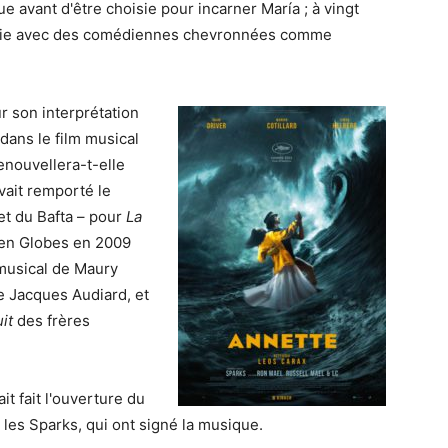
ue avant d'être choisie pour incarner María ; à vingt
gorie avec des comédiennes chevronnées comme
 son interprétation
ans le film musical
enouvellera-t-elle
vait remporté le
et du Bafta – pour
La
den Globes en 2009
 musical de Maury
 Jacques Audiard, et
it
des frères
it fait l'ouverture du
es Sparks, qui ont signé la musique.