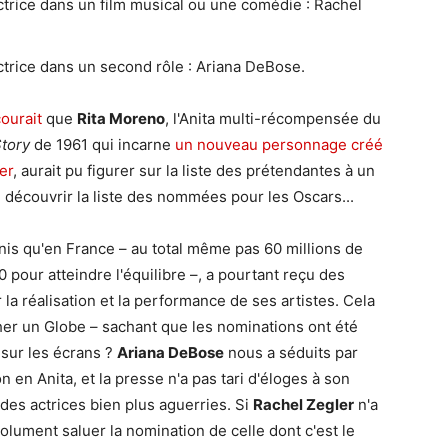
ctrice dans un film musical ou une comédie : Rachel
ctrice dans un second rôle : Ariana DeBose.
ourait
que
Rita Moreno
, l'Anita multi-récompensée du
tory
de 1961 qui incarne
un nouveau personnage créé
er
, aurait pu figurer sur la liste des prétendantes à un
e découvrir la liste des nommées pour les Oscars...
Unis qu'en France – au total même pas 60 millions de
00 pour atteindre l'équilibre –, a pourtant reçu des
r la réalisation et la performance de ses artistes. Cela
er un Globe – sachant que les nominations ont été
 sur les écrans ?
Ariana DeBose
nous a séduits par
en Anita, et la presse n'a pas tari d'éloges à son
à des actrices bien plus aguerries. Si
Rachel Zegler
n'a
olument saluer la nomination de celle dont c'est le