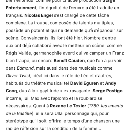
Bien entendu, comme pour chaque production
Stage
Entertainment
, l’intégralité de l’œuvre a été traduite en
français.
Nicolas Engel
s’est chargé de cette tâche
complexe. La troupe, composée de talents multiples,
possède un potentiel qui ne demande qu’à s’épanouir sur
scène. Convaincants, ils l’ont été hier. Nombre d’entre
eux ont déjà collaboré avec le metteur en scène, comme
Régis Vallée, germanophile averti qui va camper un Franz
bien frappé, ou encore
Benoît Cauden
, que l’on a pu voir
dans
Edmond
, mais aussi dans des musicals comme
Oliver Twist
, idéal ici dans le rôle de Léo et d’autres,
habitués du théâtre musical tel
David Eguren
et
Andy
Cocq
, duo à la « gaytitude » extravagante.
Serge Postigo
incarne, lui, Max avec l’aplomb et la roublardise
nécessaires. Quant à
Roxane Le Texier
(
1789, les amants
de la Bastille
), elle sera Ulla, personnage qui, pour
stéréotypé qu’il soit, offrira le temps d’une chanson une
rapide réflexion sur la condition de la femme...