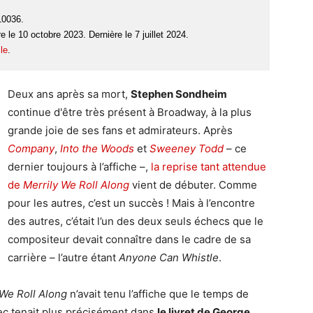
10036.
le 10 octobre 2023. Dernière le 7 juillet 2024.
le
.
Deux ans après sa mort,
Stephen Sondheim
continue d'être très présent à Broadway, à la plus
grande joie de ses fans et admirateurs. Après
Company
,
Into the Woods
et
Sweeney Todd
– ce
dernier toujours à l’affiche –,
la reprise tant attendue
de
Merrily We Roll Along
vient de débuter. Comme
pour les autres, c’est un succès ! Mais à l’encontre
des autres, c’était l’un des deux seuls échecs que le
compositeur devait connaître dans le cadre de sa
carrière – l’autre étant
Anyone Can Whistle
.
 We Roll Along
n’avait tenu l’affiche que le temps de
hec tenait plus précisément dans
le livret de George