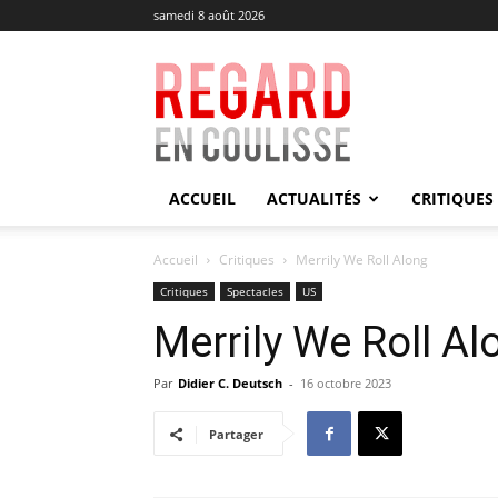
samedi 8 août 2026
Regard
en
Coulisse
ACCUEIL
ACTUALITÉS
CRITIQUES
Accueil
Critiques
Merrily We Roll Along
Critiques
Spectacles
US
Merrily We Roll Al
Par
Didier C. Deutsch
-
16 octobre 2023
Partager