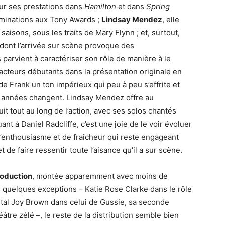
ur ses prestations dans
Hamilton
et dans
Spring
nominations aux Tony Awards ;
Lindsay Mendez
, elle
aisons, sous les traits de Mary Flynn ; et, surtout,
 dont l’arrivée sur scène provoque des
parvient à caractériser son rôle de manière à le
 acteurs débutants dans la présentation originale en
 Frank un ton impérieux qui peu à peu s’effrite et
es années changent. Lindsay Mendez offre au
 tout au long de l’action, avec ses solos chantés
nt à Daniel Radcliffe, c’est une joie de le voir évoluer
 d’enthousiasme et de fraîcheur qui reste engageant
et de faire ressentir toute l’aisance qu'il a sur scène.
production
, montée apparemment avec moins de
quelques exceptions – Katie Rose Clarke dans le rôle
stal Joy Brown dans celui de Gussie, sa seconde
tre zélé –, le reste de la distribution semble bien