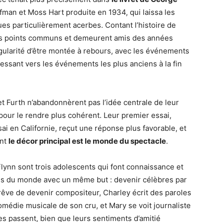
fman et Moss Hart produite en 1934, qui laissa les
ues particulièrement acerbes. Contant l’histoire de
des points communs et demeurent amis des années
ingularité d’être montée à rebours, avec les événements
gressant vers les événements les plus anciens à la fin
t Furth n’abandonnèrent pas l’idée centrale de leur
er pour le rendre plus cohérent. Leur premier essai,
sai en Californie, reçut une réponse plus favorable, et
ont
le décor principal est le monde du spectacle
.
lynn sont trois adolescents qui font connaissance et
ns du monde avec un même but : devenir célèbres par
k rêve de devenir compositeur, Charley écrit des paroles
omédie musicale de son cru, et Mary se voit journaliste
es passent, bien que leurs sentiments d’amitié