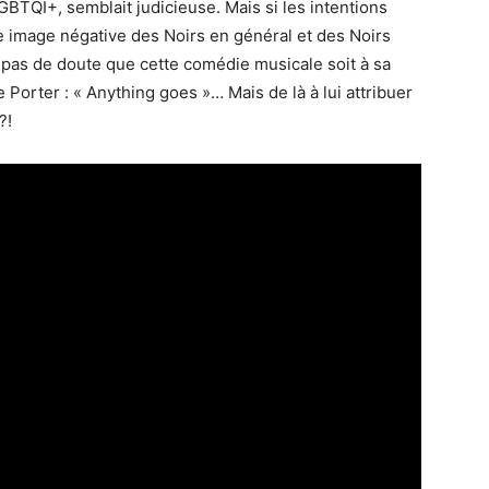
BTQI+, semblait judicieuse. Mais si les intentions
e image négative des Noirs en général et des Noirs
a pas de doute que cette comédie musicale soit à sa
 Porter : « Anything goes »… Mais de là à lui attribuer
?!