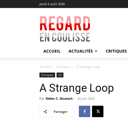
jeudi 6 août 2026
Regard
en
Coulisse
ACCUEIL
ACTUALITÉS
CRITIQUES
Accueil
Critiques
A Strange Loop
Critiques
US
A Strange Loop
Par
Didier C. Deutsch
-
29 juin 2022
Partager