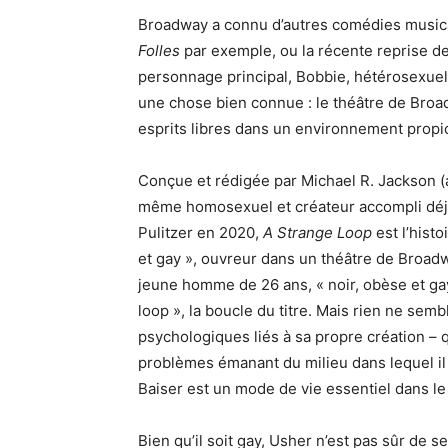
Broadway a connu d’autres comédies music
Folles
par exemple, ou la récente reprise d
personnage principal, Bobbie, hétérosexuels
une chose bien connue : le théâtre de Broad
esprits libres dans un environnement propice
Conçue et rédigée par Michael R. Jackson (
même homosexuel et créateur accompli déjà
Pulitzer en 2020,
A Strange Loop
est l’hist
et gay », ouvreur dans un théâtre de Broad
jeune homme de 26 ans, « noir, obèse et gay 
loop », la boucle du titre. Mais rien ne semb
psychologiques liés à sa propre création – 
problèmes émanant du milieu dans lequel il 
Baiser est un mode de vie essentiel dans le 
Bien qu’il soit gay, Usher n’est pas sûr de