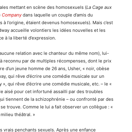
ales mettant en scène des homosexuels (
La Cage aux
e
Company
dans laquelle un couple d’amis du
 à l’origine, étaient devenus homosexuels). Mais c’est
way accueille volontiers les idées nouvelles et les
 à la liberté d’expression.
aucune relation avec le chanteur du même nom), lui-
 reconnu par de multiples récompenses, dont le prix
oire d’un jeune homme de 26 ans, Usher, « noir, obèse
way, qui rêve d’écrire une comédie musicale sur un
», qui rêve d’écrire une comédie musicale, etc. – le «
le aisé pour cet infortuné assailli par des troubles
qui tiennent de la schizophrénie – ou confronté par des
se trouve. Comme le lui a fait observer un collègue : «
milieu théâtral. »
 ses vrais penchants sexuels. Après une enfance