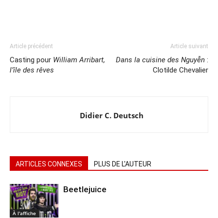
Article précédent
Article suivant
Casting pour
William Arribart,
Dans la cuisine des Nguyễn
:
l’île des rêves
Clotilde Chevalier
Didier C. Deutsch
ARTICLES CONNEXES
PLUS DE L'AUTEUR
Beetlejuice
À l'affiche