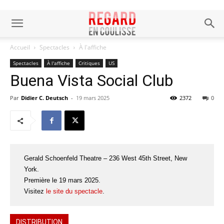
Accueil
Spectacles
À l'affiche
Spectacles
À l'affiche
Critiques
US
Buena Vista Social Club
Par
Didier C. Deutsch
-
19 mars 2025
2372
0
Gerald Schoenfeld Theatre – 236 West 45th Street, New
York.
Première le 19 mars 2025.
Visitez
le site du spectacle
.
DISTRIBUTION