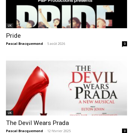
UK
Pride
Pascal Bracquemond
-
5 août 2026
0
UK
The Devil Wears Prada
Pascal Bracquemond
-
12 février 2025
0