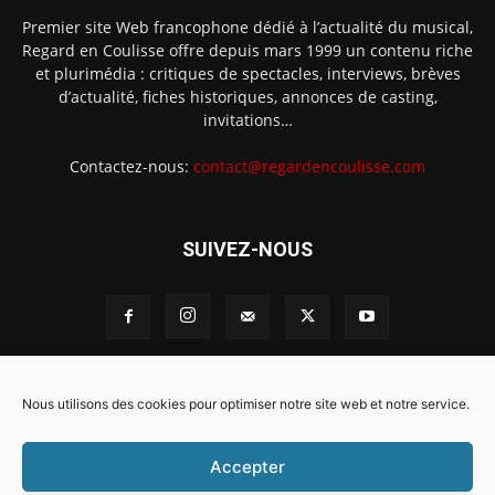
Premier site Web francophone dédié à l’actualité du musical,
Regard en Coulisse offre depuis mars 1999 un contenu riche
et plurimédia : critiques de spectacles, interviews, brèves
d’actualité, fiches historiques, annonces de casting,
invitations…
Contactez-nous:
contact@regardencoulisse.com
SUIVEZ-NOUS
Intégration Ghislain Fayard
Mentions légales
Nous utilisons des cookies pour optimiser notre site web et notre service.
Politique de cookies (EU)
Accepter