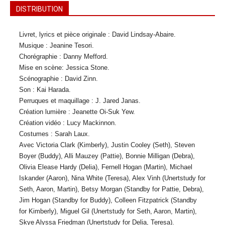
DISTRIBUTION
Livret, lyrics et pièce originale : David Lindsay-Abaire.
Musique : Jeanine Tesori.
Chorégraphie : Danny Mefford.
Mise en scène: Jessica Stone.
Scénographie : David Zinn.
Son : Kai Harada.
Perruques et maquillage : J. Jared Janas.
Création lumière : Jeanette Oi-Suk Yew.
Création vidéo : Lucy Mackinnon.
Costumes : Sarah Laux.
Avec Victoria Clark (Kimberly), Justin Cooley (Seth), Steven
Boyer (Buddy), Alli Mauzey (Pattie), Bonnie Milligan (Debra),
Olivia Elease Hardy (Delia), Fernell Hogan (Martin), Michael
Iskander (Aaron), Nina White (Teresa), Alex Vinh (Unertstudy for
Seth, Aaron, Martin), Betsy Morgan (Standby for Pattie, Debra),
Jim Hogan (Standby for Buddy), Colleen Fitzpatrick (Standby
for Kimberly), Miguel Gil (Unertstudy for Seth, Aaron, Martin),
Skye Alyssa Friedman (Unertstudy for Delia, Teresa).