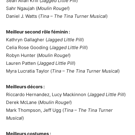
Sean Allan Krill (
Jagged Little Pill
)
Sahr Ngaujah (
Moulin Rouge!
)
Daniel J. Watts (
Tina – The Tina Turner Musical
)
Meilleur second rôle féminin :
Kathryn Gallagher (
Jagged Little Pill
)
Celia Rose Gooding (
Jagged Little Pill
)
Robyn Hunter (
Moulin Rouge!
)
Lauren Patten (
Jagged Little Pill
)
Myra Lucratia Taylor (
Tina – The Tina Turner Musical
)
Meilleurs décors :
Riccardo Hernandez, Lucy Mackinnon (
Jagged Little Pill
)
Derek McLane (
Moulin Rouge!
)
Mark Thompson, Jeff Ugg (
Tina – The Tina Turner
Musical
)
Meilleurs costumes :