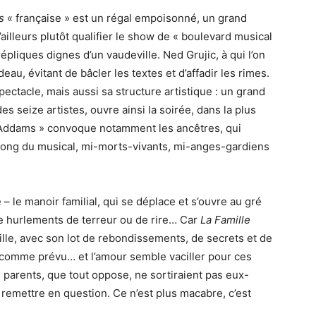
s
« française » est un régal empoisonné, un grand
’ailleurs plutôt qualifier le show de « boulevard musical
s répliques dignes d’un vaudeville. Ned Grujic, à qui l’on
deau, évitant de bâcler les textes et d’affadir les rimes.
pectacle, mais aussi sa structure artistique : un grand
es seize artistes, ouvre ainsi la soirée, dans la plus
n Addams » convoque notamment les ancêtres, qui
long du musical, mi-morts-vivants, mi-anges-gardiens
– le manoir familial, qui se déplace et s’ouvre au gré
de hurlements de terreur ou de rire… Car
La Famille
lle, avec son lot de rebondissements, de secrets et de
omme prévu… et l’amour semble vaciller pour ces
 parents, que tout oppose, ne sortiraient pas eux-
 remettre en question. Ce n’est plus macabre, c’est