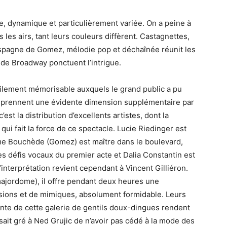
ée, dynamique et particulièrement variée. On a peine à
les airs, tant leurs couleurs diffèrent. Castagnettes,
’Espagne de Gomez, mélodie pop et déchaînée réunit les
de Broadway ponctuent l’intrigue.
cilement mémorisable auxquels le grand public a pu
s prennent une évidente dimension supplémentaire par
’est la distribution d’excellents artistes, dont la
ui fait la force de ce spectacle. Lucie Riedinger est
ume Bouchède (Gomez) est maître dans le boulevard,
es défis vocaux du premier acte et Dalia Constantin est
interprétation revient cependant à Vincent Gilliéron.
majordome), il offre pendant deux heures une
ions et de mimiques, absolument formidable. Leurs
irante de cette galerie de gentils doux-dingues rendent
 sait gré à Ned Grujic de n’avoir pas cédé à la mode des