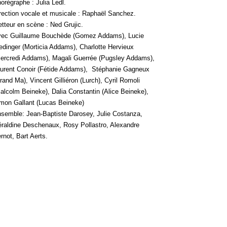
orégraphe : Julia Ledl.
rection vocale et musicale : Raphaël Sanchez.
tteur en scène : Ned Grujic.
ec Guillaume Bouchède (Gomez Addams), Lucie
edinger (Morticia Addams), Charlotte Hervieux
ercredi Addams), Magali Guerrée (Pugsley Addams),
urent Conoir (Fétide Addams), Stéphanie Gagneux
rand Ma), Vincent Gilliéron (Lurch), Cyril Romoli
alcolm Beineke), Dalia Constantin (Alice Beineke),
mon Gallant (Lucas Beineke)
semble: Jean-Baptiste Darosey, Julie Costanza,
raldine Deschenaux, Rosy Pollastro, Alexandre
rnot, Bart Aerts.