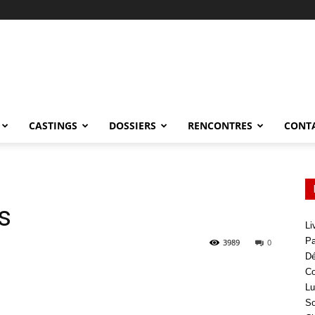
CASTINGS
DOSSIERS
RENCONTRES
CONT
s
Li
Pa
3989
0
Dé
Co
Lu
So