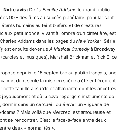
Notre avis :
De
La Famille Addams
le grand public
es 90 – des films au succès planétaire, popularisant
uiétants humains au teint blafard et de créatures
ieux petit monde, vivant à l’ombre d’un cimetière, est
de Charles Addams dans les pages du
New Yorker
. Série
ly
est ensuite devenue
A Musical Comedy
à Broadway
(paroles et musiques), Marshall Brickman et Rick Elice
 propose depuis le 15 septembre au public français, une
cain et dont seule la mise en scène a été entièrement
r cette famille absurde et attachante dont les ancêtres
nt joyeusement et où la cave regorge d’instruments de
, dormir dans un cercueil, ou élever un « iguane de
 Addams ? Mais voilà que Mercredi est amoureuse et
nt se rencontrer. C’est le face-à-face entre deux
entre deux « normalités ».