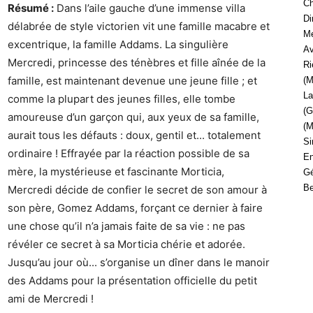
Ch
Résumé :
Dans l’aile gauche d’une immense villa
Di
délabrée de style victorien vit une famille macabre et
Me
excentrique, la famille Addams. La singulière
Av
Mercredi, princesse des ténèbres et fille aînée de la
Ri
famille, est maintenant devenue une jeune fille ; et
(M
La
comme la plupart des jeunes filles, elle tombe
(G
amoureuse d’un garçon qui, aux yeux de sa famille,
(M
aurait tous les défauts : doux, gentil et... totalement
Si
ordinaire ! Effrayée par la réaction possible de sa
En
mère, la mystérieuse et fascinante Morticia,
Gé
Be
Mercredi décide de confier le secret de son amour à
son père, Gomez Addams, forçant ce dernier à faire
une chose qu’il n’a jamais faite de sa vie : ne pas
révéler ce secret à sa Morticia chérie et adorée.
Jusqu’au jour où... s’organise un dîner dans le manoir
des Addams pour la présentation officielle du petit
ami de Mercredi !