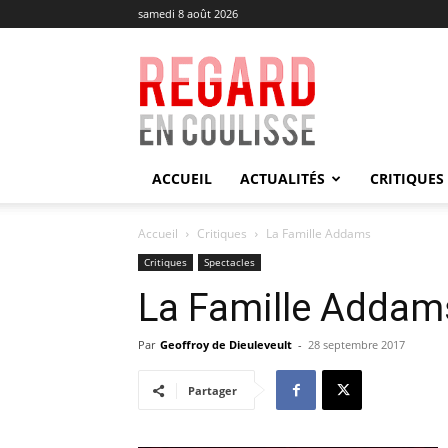
samedi 8 août 2026
Regard
en
Coulisse
ACCUEIL
ACTUALITÉS
CRITIQUES
Accueil
Critiques
La Famille Addams
Critiques
Spectacles
La Famille Addam
Par
Geoffroy de Dieuleveult
-
28 septembre 2017
Partager