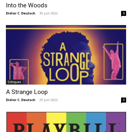
Into the Woods
Didier C. Deutsch
-
30 juin 2022
0
Critiques
A Strange Loop
Didier C. Deutsch
-
29 juin 2022
0