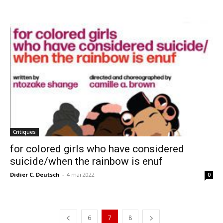
Critiques
for colored girls who have considered
suicide/when the rainbow is enuf
Didier C. Deutsch
-
4 mai 2022
0
6
7
8