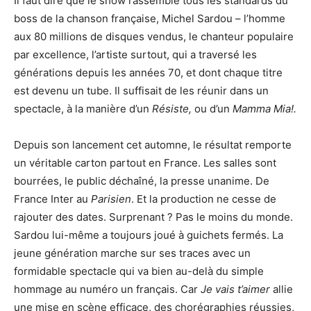
Il faut dire que le show rassemble tous les standards du
boss de la chanson française, Michel Sardou – l’homme
aux 80 millions de disques vendus, le chanteur populaire
par excellence, l’artiste surtout, qui a traversé les
générations depuis les années 70, et dont chaque titre
est devenu un tube. Il suffisait de les réunir dans un
spectacle, à la manière d’un
Résiste,
ou d’un
Mamma Mia!.
Depuis son lancement cet automne, le résultat remporte
un véritable carton partout en France. Les salles sont
bourrées, le public déchaîné, la presse unanime. De
France Inter au
Parisien
. Et la production ne cesse de
rajouter des dates. Surprenant ? Pas le moins du monde.
Sardou lui-même a toujours joué à guichets fermés. La
jeune génération marche sur ses traces avec un
formidable spectacle qui va bien au-delà du simple
hommage au numéro un français. Car
Je vais t’aimer
allie
une mise en scène efficace, des chorégraphies réussies,