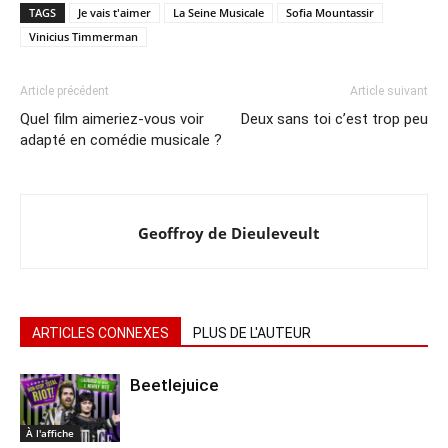
TAGS
Je vais t'aimer
La Seine Musicale
Sofia Mountassir
Vinicius Timmerman
Article précédent
Article suivant
Quel film aimeriez-vous voir
Deux sans toi c’est trop peu
adapté en comédie musicale ?
Geoffroy de Dieuleveult
ARTICLES CONNEXES
PLUS DE L'AUTEUR
Beetlejuice
À l'affiche