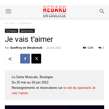
Accueil
Critiques
Critiques
Spectacles
Je vais t’aimer
Par
Geoffroy de Dieuleveult
-
22 mai 2022
5298
0
La Seine Musicale, Boulogne.
Du 20 mai au 19 juin 2022.
Renseignements et réservations sur
le site du spectacle
Je
vais t’aimer
.