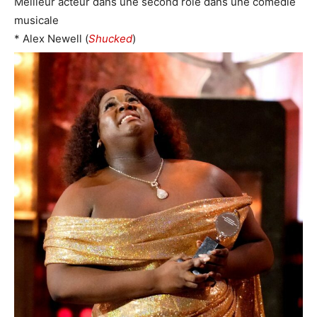
Meilleur acteur dans une second rôle dans une comédie
musicale
* Alex Newell (
Shucked
)