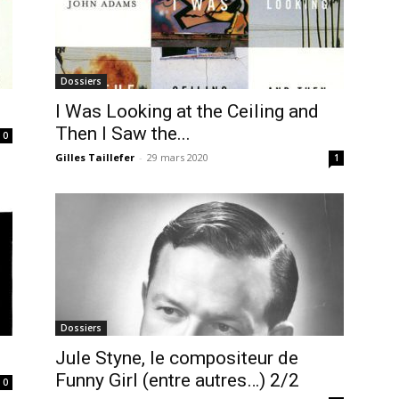
Dossiers
I Was Looking at the Ceiling and
Then I Saw the...
0
Gilles Taillefer
-
29 mars 2020
1
Dossiers
Jule Styne, le compositeur de
Funny Girl (entre autres…) 2/2
0