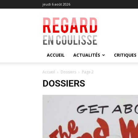
jeudi 6 août 2026
Regard
en
Coulisse
ACCUEIL
ACTUALITÉS
CRITIQUES
Accueil
Dossiers
Page 2
DOSSIERS