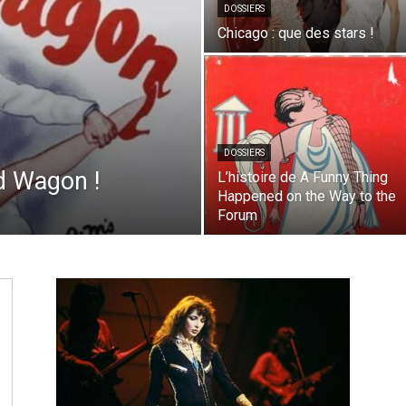
DOSSIERS
Chicago : que des stars !
DOSSIERS
d Wagon !
L’histoire de A Funny Thing
Happened on the Way to the
Forum