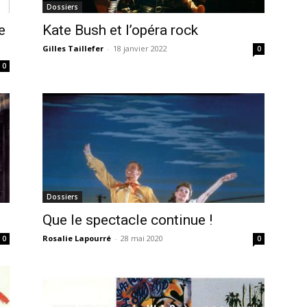
Dossiers
e
Kate Bush et l’opéra rock
Gilles Taillefer
-
18 janvier 2022
0
0
Dossiers
Que le spectacle continue !
Rosalie Lapourré
-
28 mai 2020
0
0