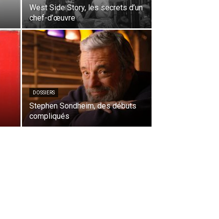
West Side Story, les secrets d’un
chef-d’œuvre
DOSSIERS
Stephen Sondheim, des débuts
compliqués