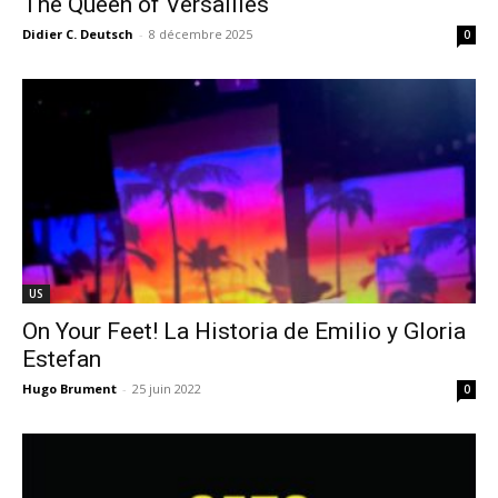
The Queen of Versailles
Didier C. Deutsch
-
8 décembre 2025
0
US
On Your Feet! La Historia de Emilio y Gloria
Estefan
Hugo Brument
-
25 juin 2022
0