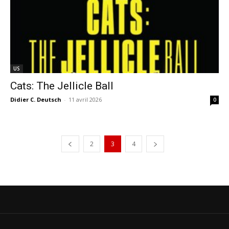
US
Cats: The Jellicle Ball
Didier C. Deutsch
-
11 avril 2026
0
2
3
4